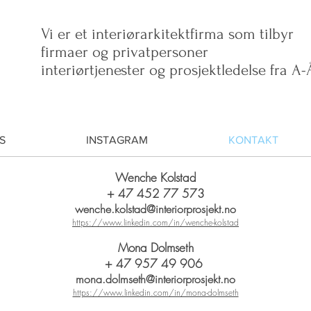
Vi er et interiørarkitektfirma som tilbyr
firmaer og privatpersoner
interiørtjenester og prosjektledelse fra A-
S
INSTAGRAM
KONTAKT
Wenche Kolstad
+ 47 452 77 573
wenche.kolstad@interiorprosjekt.no
https://www.linkedin.com/in/wenche-kolstad
Mona Dolmseth
+ 47 957 49 906
mona.dolmseth@interiorprosjekt.no
https://www.linkedin.com/in/mona-dolmseth